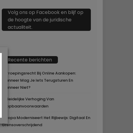
Volg ons op Facebook en blijf op
de hoogte van de juridische
actualiteit.
Recente berichten
Herroepingsrecht Bij Online Aankopen:
Wanneer Mag Je Iets Terugsturen En
Wanneer Niet?
Geleidelijke Verhoging Van
Loopbaanvoorwaarden
Europa Moderniseert Het Rijbewijs: Digitaal En
Grensoverschrijdend