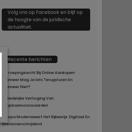
Volg ons op Facebook en blijf op
de hoogte van de juridische
actualiteit.
Recente berichten
Herroepingsrecht Bij Online Aankopen:
Wanneer Mag Je Iets Terugsturen En
Wanneer Niet?
Geleidelijke Verhoging Van
Loopbaanvoorwaarden
Europa Moderniseert Het Rijbewijs: Digitaal En
Grensoverschrijdend