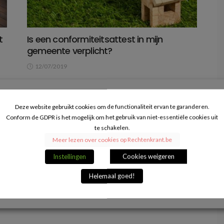
t
Is een conformiteitsattest in mijn
gemeente verplicht?
12/07/2019
m
De gemeente kan verhuurders verplichten om over
al
een zogenaamd conformiteitsattest te beschikken.
Steeds meer gemeenten lijken daar dan ook op...
Deze website gebruikt cookies om de functionaliteit ervan te garanderen.
Conform de GDPR is het mogelijk om het gebruik van niet-essentiële cookies uit
VERDER LEZEN
te schakelen.
Meer lezen over cookies op Rechtenkrant.be
Instellingen
Cookies weigeren
Helemaal goed!