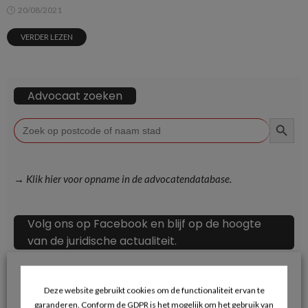
20/08/2021
VERDER LEZEN
Advocaat zoeken
ZOEKKN
Zoek
naar:
→ Klik hier voor opname in de advocatendatabase.
Volg ons op Facebook en blijf op de hoogte
van de juridische actualiteit.
Deze website gebruikt cookies om de functionaliteit ervan te
garanderen. Conform de GDPR is het mogelijk om het gebruik van