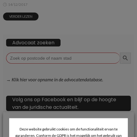
14/12/2017
VERDER LEZEN
Advocaat zoeken
ZOEKKN
Zoek
naar:
→ Klik hier voor opname in de advocatendatabase.
Volg ons op Facebook en blijf op de hoogte
van de juridische actualiteit.
Deze website gebruikt cookies om de functionaliteit ervan te
garanderen. Conform de GDPR is het mogelijk om het gebruik van