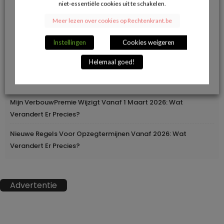
niet-essentiële cookies uit te schakelen.
Herroepingsrecht Bij Online Aankopen: Wanneer Mag Je Iets
Meer lezen over cookies op Rechtenkrant.be
Terugsturen En Wanneer Niet?
Instellingen
Cookies weigeren
Geleidelijke Verhoging Van Loopbaanvoorwaarden
Helemaal goed!
Europa Moderniseert Het Rijbewijs: Digitaal En
Grensoverschrijdend
Mijn VerbouwPremie Wijzigt Vanaf 1 Maart 2026: Wat
Verandert Er Precies?
Nieuwe Regels Voor Opzegtermijnen Vanaf 2026: Wat
Verandert Er Precies?
Advertentie