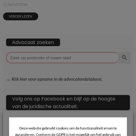
06/12/2018
VERDER LEZEN
Advocaat zoeken
ZOEKKN
Zoek
naar:
→ Klik hier voor opname in de advocatendatabase.
Volg ons op Facebook en blijf op de hoogte
van de juridische actualiteit.
Deze website gebruikt cookies om de functionaliteit ervan te
garanderen. Conform de GDPR is het mogelijk om het gebruik van