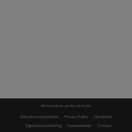
© Een website van Risack Media
Gebruiksvoorwaarden
Privacy Policy
Disclaimer
Eigendomsverklaring
Samenwerken
Contact