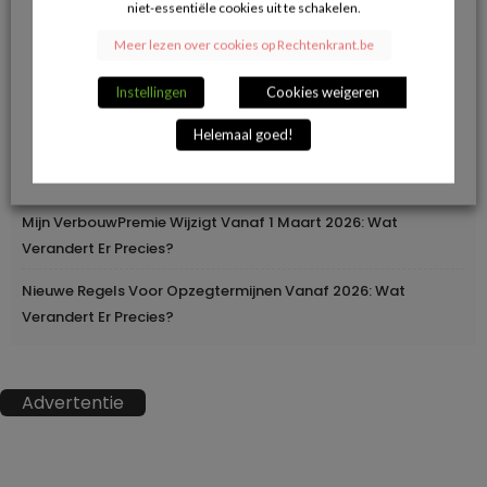
niet-essentiële cookies uit te schakelen.
Herroepingsrecht Bij Online Aankopen: Wanneer Mag Je Iets
Meer lezen over cookies op Rechtenkrant.be
Terugsturen En Wanneer Niet?
Instellingen
Cookies weigeren
Geleidelijke Verhoging Van Loopbaanvoorwaarden
Helemaal goed!
Europa Moderniseert Het Rijbewijs: Digitaal En
Grensoverschrijdend
Mijn VerbouwPremie Wijzigt Vanaf 1 Maart 2026: Wat
Verandert Er Precies?
Nieuwe Regels Voor Opzegtermijnen Vanaf 2026: Wat
Verandert Er Precies?
Advertentie