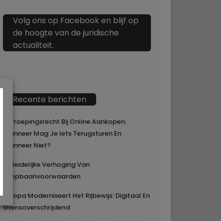
Volg ons op Facebook en blijf op
de hoogte van de juridische
actualiteit.
Recente berichten
Herroepingsrecht Bij Online Aankopen:
Wanneer Mag Je Iets Terugsturen En
Wanneer Niet?
Geleidelijke Verhoging Van
Loopbaanvoorwaarden
Europa Moderniseert Het Rijbewijs: Digitaal En
Grensoverschrijdend