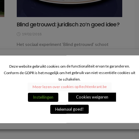
Blind getrouwd: juridisch zo’n goed idee?
19/02/2018
Het sociaal experiment ‘Blind getrouwd’ schoot
opnieuw uit de startblokken. Van blauwe sneakers en
rode jurken tot de harde realiteit:...
17
Deze website gebruikt cookies om de functionaliteit ervan te garanderen.
VERDER LEZEN
Conform de GDPR is het mogelijk om het gebruik van niet-essentiële cookies uit
te schakelen.
Meer lezen over cookies op Rechtenkrant.be
Instellingen
Cookies weigeren
Helemaal goed!