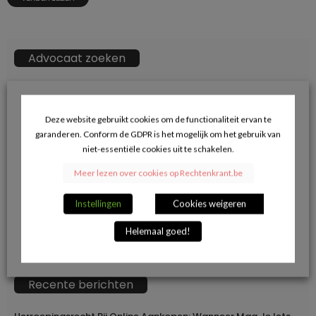
Advocaat zoeken
ZOEKKN
Zoek
naar:
Deze website gebruikt cookies om de functionaliteit ervan te
garanderen. Conform de GDPR is het mogelijk om het gebruik van
→ Klik hier voor opname in de advocatendatabase.
niet-essentiële cookies uit te schakelen.
Meer lezen over cookies op Rechtenkrant.be
Volg ons op Facebook en blijf op de hoogte
Instellingen
Cookies weigeren
van de juridische actualiteit.
Helemaal goed!
Recente berichten