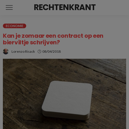
RECHTENKRANT
ECONOMIE
Kan je zomaar een contract op een
bierviltje schrijven?
Lorenzo Risack
08/04/2018