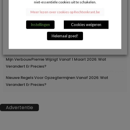
niet-essentiële cookies uit te schakelen.
Herroepingsrecht Bij Online Aankopen: Wanneer Mag Je Iets
Meer lezen over cookies op Rechtenkrant.be
Terugsturen En Wanneer Niet?
Instellingen
Cookies weigeren
Geleidelijke Verhoging Van Loopbaanvoorwaarden
Helemaal goed!
Europa Moderniseert Het Rijbewijs: Digitaal En
Grensoverschrijdend
Mijn VerbouwPremie Wijzigt Vanaf 1 Maart 2026: Wat
Verandert Er Precies?
Nieuwe Regels Voor Opzegtermijnen Vanaf 2026: Wat
Verandert Er Precies?
Advertentie