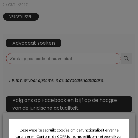
03/11/2017
VERDER LEZEN
Advocaat zoeken
ZOEKKN
Zoek
naar:
→ Klik hier voor opname in de advocatendatabase.
Volg ons op Facebook en blijf op de hoogte
van de juridische actualiteit.
Deze website gebruikt cookies om de functionaliteit ervan te
garanderen. Conform de GDPR is het mogelijk om het gebruik van