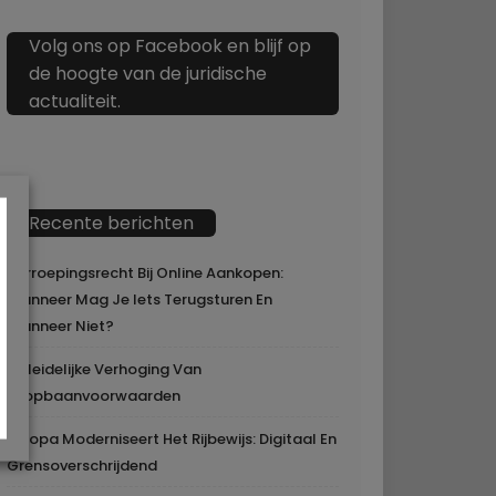
Volg ons op Facebook en blijf op
de hoogte van de juridische
actualiteit.
Recente berichten
Herroepingsrecht Bij Online Aankopen:
Wanneer Mag Je Iets Terugsturen En
Wanneer Niet?
Geleidelijke Verhoging Van
Loopbaanvoorwaarden
Europa Moderniseert Het Rijbewijs: Digitaal En
Grensoverschrijdend