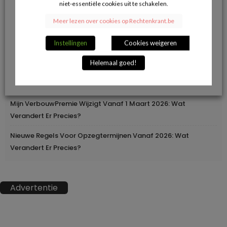
niet-essentiële cookies uit te schakelen.
Herroepingsrecht Bij Online Aankopen: Wanneer Mag Je Iets
Meer lezen over cookies op Rechtenkrant.be
Terugsturen En Wanneer Niet?
Instellingen
Cookies weigeren
Geleidelijke Verhoging Van Loopbaanvoorwaarden
Helemaal goed!
Europa Moderniseert Het Rijbewijs: Digitaal En
Grensoverschrijdend
Mijn VerbouwPremie Wijzigt Vanaf 1 Maart 2026: Wat
Verandert Er Precies?
Nieuwe Regels Voor Opzegtermijnen Vanaf 2026: Wat
Verandert Er Precies?
Advertentie