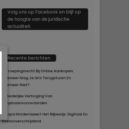
Volg ons op Facebook en blijf op
de hoogte van de juridische
actualiteit.
Recente berichten
Herroepingsrecht Bij Online Aankopen:
Wanneer Mag Je Iets Terugsturen En
Wanneer Niet?
Geleidelijke Verhoging Van
Loopbaanvoorwaarden
Europa Moderniseert Het Rijbewijs: Digitaal En
Grensoverschrijdend