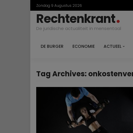
Zondag 9 Augustus 2026
Rechtenkrant
De juridische actualiteit in mensentaal
DE BURGER
ECONOMIE
ACTUEEL
Tag Archives: onkostenv