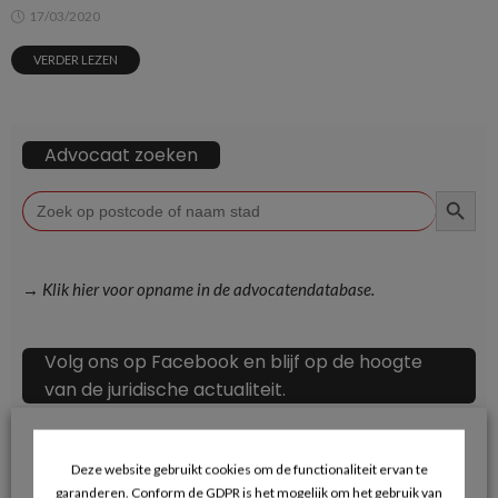
17/03/2020
VERDER LEZEN
Advocaat zoeken
ZOEKKN
Zoek
naar:
→ Klik hier voor opname in de advocatendatabase.
Volg ons op Facebook en blijf op de hoogte
van de juridische actualiteit.
Deze website gebruikt cookies om de functionaliteit ervan te
garanderen. Conform de GDPR is het mogelijk om het gebruik van