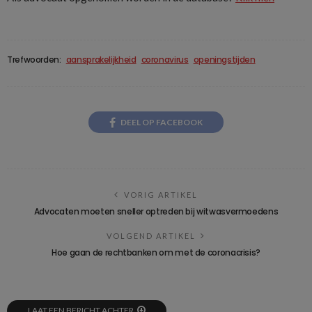
Trefwoorden:
aansprakelijkheid
coronavirus
openingstijden
DEEL OP FACEBOOK
VORIG ARTIKEL
Advocaten moeten sneller optreden bij witwasvermoedens
VOLGEND ARTIKEL
Hoe gaan de rechtbanken om met de coronacrisis?
LAAT EEN BERICHT ACHTER