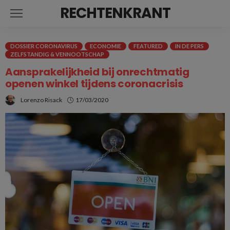
RECHTENKRANT
DOSSIER CORONAVIRUS
ECONOMIE
FEATURED
IN DE PERS
ZELFSTANDIG & VENNOOTSCHAP
Aansprakelijkheid bij onrechtmatig
openen winkel tijdens coronacrisis
Lorenzo Risack
17/03/2020