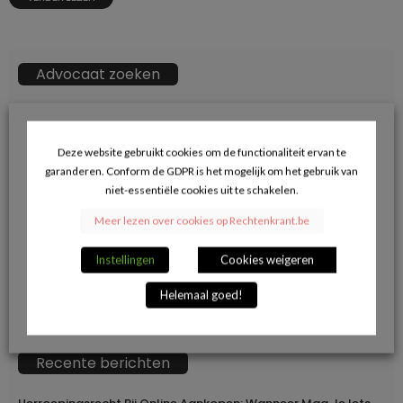
Advocaat zoeken
ZOEKKN
Zoek
naar:
Deze website gebruikt cookies om de functionaliteit ervan te
garanderen. Conform de GDPR is het mogelijk om het gebruik van
→ Klik hier voor opname in de advocatendatabase.
niet-essentiële cookies uit te schakelen.
Meer lezen over cookies op Rechtenkrant.be
Volg ons op Facebook en blijf op de hoogte
Instellingen
Cookies weigeren
van de juridische actualiteit.
Helemaal goed!
Recente berichten