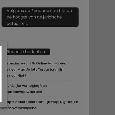
Volg ons op Facebook en blijf op
de hoogte van de juridische
actualiteit.
Recente berichten
Herroepingsrecht Bij Online Aankopen:
Wanneer Mag Je Iets Terugsturen En
Wanneer Niet?
Geleidelijke Verhoging Van
Loopbaanvoorwaarden
Europa Moderniseert Het Rijbewijs: Digitaal En
Grensoverschrijdend