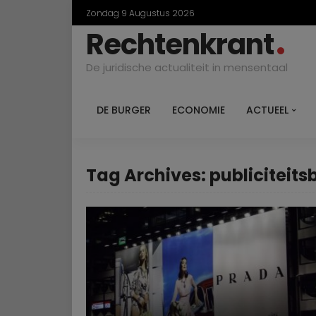
Zondag 9 Augustus 2026
Rechtenkrant
De juridische actualiteit in mensentaal
DE BURGER
ECONOMIE
ACTUEEL
Tag Archives: publiciteits