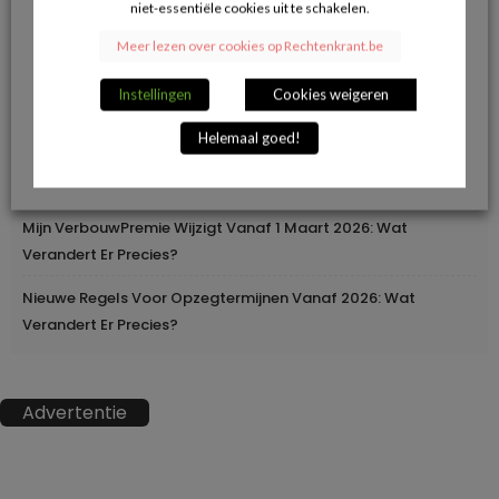
niet-essentiële cookies uit te schakelen.
Herroepingsrecht Bij Online Aankopen: Wanneer Mag Je Iets
Meer lezen over cookies op Rechtenkrant.be
Terugsturen En Wanneer Niet?
Instellingen
Cookies weigeren
Geleidelijke Verhoging Van Loopbaanvoorwaarden
Helemaal goed!
Europa Moderniseert Het Rijbewijs: Digitaal En
Grensoverschrijdend
Mijn VerbouwPremie Wijzigt Vanaf 1 Maart 2026: Wat
Verandert Er Precies?
Nieuwe Regels Voor Opzegtermijnen Vanaf 2026: Wat
Verandert Er Precies?
Advertentie