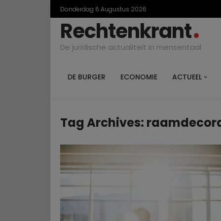
Donderdag 6 Augustus 2026
Rechtenkrant
De juridische actualiteit in mensentaal
DE BURGER
ECONOMIE
ACTUEEL
Tag Archives: raamdecora