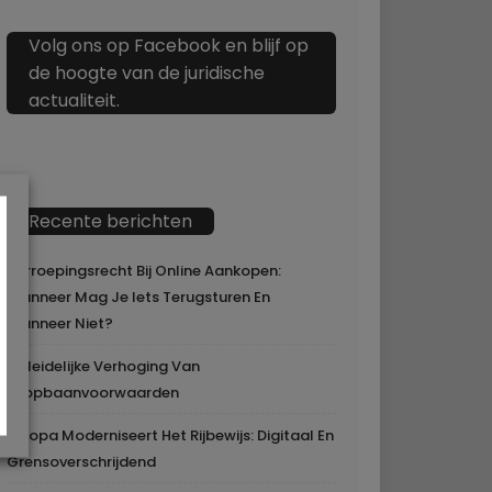
Volg ons op Facebook en blijf op
de hoogte van de juridische
actualiteit.
Recente berichten
Herroepingsrecht Bij Online Aankopen:
Wanneer Mag Je Iets Terugsturen En
Wanneer Niet?
Geleidelijke Verhoging Van
Loopbaanvoorwaarden
Europa Moderniseert Het Rijbewijs: Digitaal En
Grensoverschrijdend