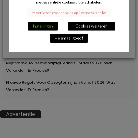
niet-essentiële cookies uit te schakelen.
Herroepingsrecht Bij Online Aankopen: Wanneer Mag Je Iets
Meer lezen over cookies op Rechtenkrant.be
Terugsturen En Wanneer Niet?
Instellingen
Cookies weigeren
Geleidelijke Verhoging Van Loopbaanvoorwaarden
Helemaal goed!
Europa Moderniseert Het Rijbewijs: Digitaal En
Grensoverschrijdend
Mijn VerbouwPremie Wijzigt Vanaf 1 Maart 2026: Wat
Verandert Er Precies?
Nieuwe Regels Voor Opzegtermijnen Vanaf 2026: Wat
Verandert Er Precies?
Advertentie