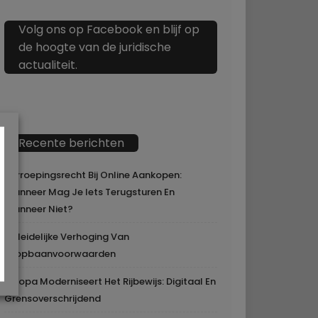
Volg ons op Facebook en blijf op
de hoogte van de juridische
actualiteit.
Recente berichten
Herroepingsrecht Bij Online Aankopen:
Wanneer Mag Je Iets Terugsturen En
Wanneer Niet?
Geleidelijke Verhoging Van
Loopbaanvoorwaarden
Europa Moderniseert Het Rijbewijs: Digitaal En
Grensoverschrijdend