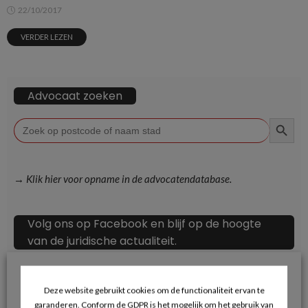
22/10/2017
VERDER LEZEN
Advocaat zoeken
ZOEKKN
Zoek
naar:
→ Klik hier voor opname in de advocatendatabase.
Volg ons op Facebook en blijf op de hoogte
van de juridische actualiteit.
Deze website gebruikt cookies om de functionaliteit ervan te
garanderen. Conform de GDPR is het mogelijk om het gebruik van