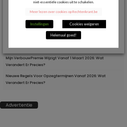
niet-essentiële cookies uit te schakelen.
Herroepingsrecht Bij Online Aankopen: Wanneer Mag Je Iets
Meer lezen over cookies op Rechtenkrant.be
Terugsturen En Wanneer Niet?
Instellingen
Cookies weigeren
Geleidelijke Verhoging Van Loopbaanvoorwaarden
Helemaal goed!
Europa Moderniseert Het Rijbewijs: Digitaal En
Grensoverschrijdend
Mijn VerbouwPremie Wijzigt Vanaf 1 Maart 2026: Wat
Verandert Er Precies?
Nieuwe Regels Voor Opzegtermijnen Vanaf 2026: Wat
Verandert Er Precies?
Advertentie