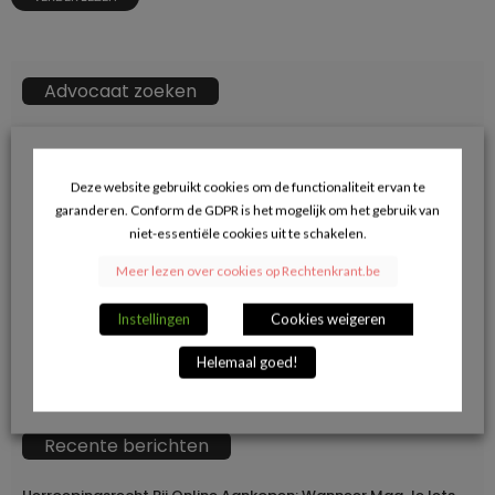
Advocaat zoeken
ZOEKKN
Zoek
naar:
Deze website gebruikt cookies om de functionaliteit ervan te
garanderen. Conform de GDPR is het mogelijk om het gebruik van
→ Klik hier voor opname in de advocatendatabase.
niet-essentiële cookies uit te schakelen.
Meer lezen over cookies op Rechtenkrant.be
Volg ons op Facebook en blijf op de hoogte
Instellingen
Cookies weigeren
van de juridische actualiteit.
Helemaal goed!
Recente berichten