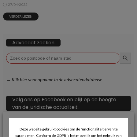
27/04/2022
VERDER LEZEN
Advocaat zoeken
ZOEKKN
Zoek
naar:
→ Klik hier voor opname in de advocatendatabase.
Volg ons op Facebook en blijf op de hoogte
van de juridische actualiteit.
Deze website gebruikt cookies om de functionaliteit ervan te
garanderen. Conform de GDPR is het mogelijk om het gebruik van