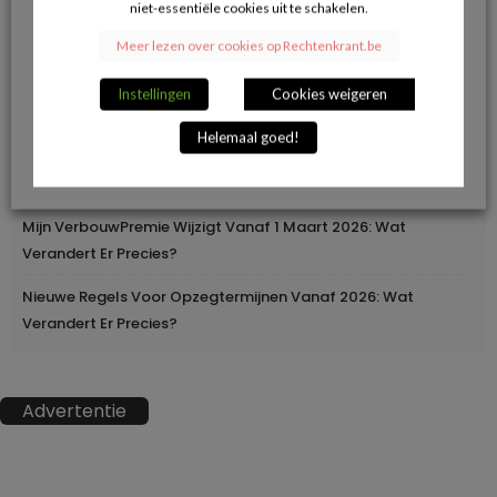
niet-essentiële cookies uit te schakelen.
Herroepingsrecht Bij Online Aankopen: Wanneer Mag Je Iets
Meer lezen over cookies op Rechtenkrant.be
Terugsturen En Wanneer Niet?
Instellingen
Cookies weigeren
Geleidelijke Verhoging Van Loopbaanvoorwaarden
Helemaal goed!
Europa Moderniseert Het Rijbewijs: Digitaal En
Grensoverschrijdend
Mijn VerbouwPremie Wijzigt Vanaf 1 Maart 2026: Wat
Verandert Er Precies?
Nieuwe Regels Voor Opzegtermijnen Vanaf 2026: Wat
Verandert Er Precies?
Advertentie