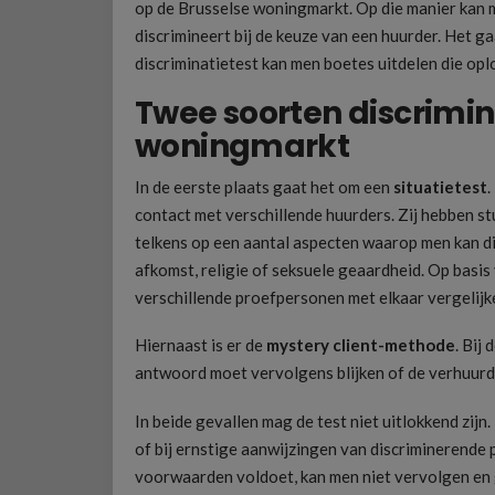
op de Brusselse woningmarkt. Op die manier kan
discrimineert bij de keuze van een huurder. Het g
discriminatietest kan men boetes uitdelen die opl
Twee soorten discrimin
woningmarkt
In de eerste plaats gaat het om een
situatietest
.
contact met verschillende huurders. Zij hebben stuk
telkens op een aantal aspecten waarop men kan dis
afkomst, religie of seksuele geaardheid. Op basis
verschillende proefpersonen met elkaar vergelijke
Hiernaast is er de
mystery client-methode
. Bij
antwoord moet vervolgens blijken of de verhuurder
In beide gevallen mag de test niet uitlokkend zij
of bij ernstige aanwijzingen van discriminerende p
voorwaarden voldoet, kan men niet vervolgen en