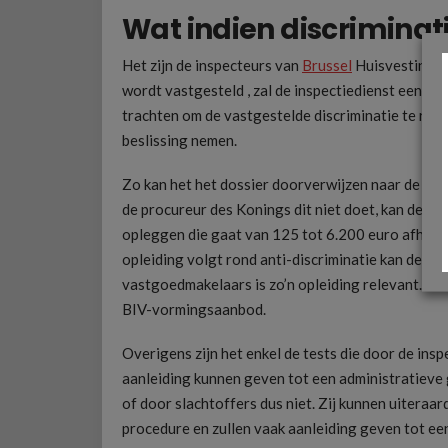
Wat indien discriminat
Het zijn de inspecteurs van
Brussel
Huisvesting di
wordt vastgesteld , zal de inspectiedienst een ho
trachten om de vastgestelde discriminatie te rec
beslissing nemen.
Zo kan het het dossier doorverwijzen naar de pro
de procureur des Konings dit niet doet, kan de in
opleggen die gaat van 125 tot 6.200 euro afhankel
opleiding volgt rond anti-discriminatie kan de g
vastgoedmakelaars is zo’n opleiding relevant. De
BIV-vormingsaanbod.
Overigens zijn het enkel de tests die door de in
aanleiding kunnen geven tot een administratieve
of door slachtoffers dus niet. Zij kunnen uiteraar
procedure en zullen vaak aanleiding geven tot een