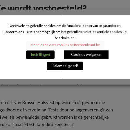
ie wordt vastgesteld?
e de discriminatietests uitvoeren. Indien discriminatie
Deze website gebruikt cookies om de functionaliteit ervan te garanderen.
orzitting houden met de overtreder. Hier kan de overtreder
Conform de GDPR is het mogelijk om het gebruik van niet-essentiële cookies uit
htvaardigen. Vervolgens zal de inspectiedienst een
te schakelen.
Meer lezen over cookies op Rechtenkrant.be
cureur des Konings die de overtreder kan vervolgen. Indien
Instellingen
Cookies weigeren
spectiedienst ook zelf een administratieve geldboete
Helemaal goed!
ijk van de vaststellingen. Indien de overtreder een
eldboete wel gehalveerd worden. Vooral voor
rgelijke opleidingen zijn bovendien ook opgenomen in het
specteurs van Brussel Huisvesting worden uitgevoerd die
 geldboete of vervolging. Tests door belangenverenigingen
d wel als bewijsmiddel gebruikt worden in de gerechtelijke
 discriminatietest door de inspecteurs.