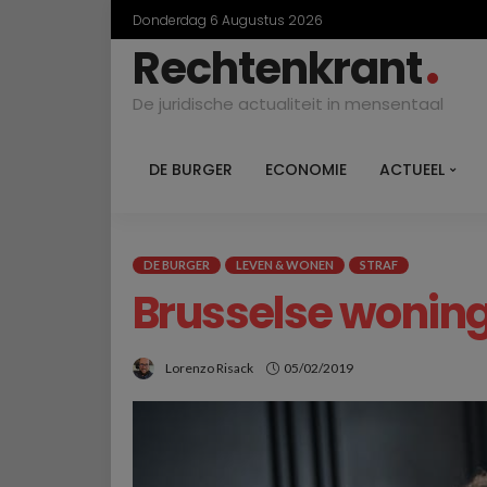
Donderdag 6 Augustus 2026
Rechtenkrant
De juridische actualiteit in mensentaal
DE BURGER
ECONOMIE
ACTUEEL
DE BURGER
LEVEN & WONEN
STRAF
Brusselse woning
Lorenzo Risack
05/02/2019