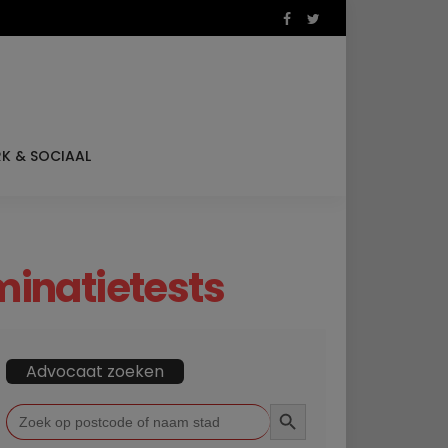
K & SOCIAAL
minatietests
Advocaat zoeken
ZOEKKNOP
Zoek
naar: