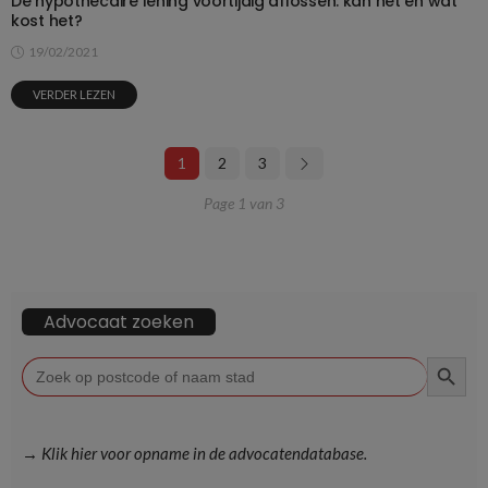
De hypothecaire lening voortijdig aflossen: kan het en wat
kost het?
19/02/2021
VERDER LEZEN
1
2
3
Page 1 van 3
Advocaat zoeken
ZOEKKN
Zoek
naar:
→ Klik hier voor opname in de advocatendatabase.