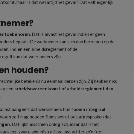
htkomt, maar is dat wel altijd het geval? Dat valt eigenlijk
rknemer?
er toebehoren
. Dat is alvast het geval indien er geen
anders bepaalt. De werknemer kan zich dan beroepen op de
ouden. Indien een arbeidsreglement of de
egelt kan dat weer anders zijn.
ien houden?
echtelijke betekenis nu eenmaal derden zijn. Zij hebben niks
mag een
arbeidsovereenkomst of arbeidsreglement dan
.
enkomst aangeeft dat werknemers hun
fooien integraal
ewoon zelf mag houden. Soms wordt ook afgesproken dat
angen
. Dat lijkt misschien onlogisch, maar dat is het
vaak een zware administratieve last achter zo’n fooi