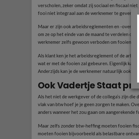
verscholen, zeker omdat zij sociaal en fiscaal nie
fooi niet integraal aan de werknemer te geven ma
Maar er zijn ook arbeidsreglementen en -overeenk
om ze op het einde van de maand te verdelen of om 
werknemer zelfs gewoon verboden om fooien te 
Als klant ken je het arbeidsreglement of de arbeid
wat er met de fooien zal gebeuren. Eigenlijk kan j
Anderzijds kan je de werknemer natuurlijk ook g
Ook Vadertje Staat pro
Als het niet de werkgever of de collega’s zijn die
vlak van btw hoef je je geen zorgen te maken. Ov
anders wanneer het zou gaan om aangerekende f
Maar zelfs zonder btw-heffing moeten fooien fis
moeten fooien bijvoorbeeld als belastbare ontva