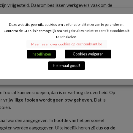
t zijn vrijgesteld. Daarom beslissen werkgevers vaak om de
ar een verwerkingskost in te houden.
Deze website gebruikt cookies om de functionaliteit ervan te garanderen.
omsten die bepalen dat de fooien netjes ‘
in de pot
’ gaan
Conform de GDPR is het mogelijk om het gebruik van niet-essentiële cookies uit
de jaarlijkse teambuilding te financieren. Soms is het de
te schakelen.
aanvaarden.
Meer lezen over cookies op Rechtenkrant.be
sovereenkomst natuurlijk niet en is het ook niet duidelijk
Instellingen
Cookies weigeren
e enkel en alleen maar hopen dat ze juist terechtkomen.
Helemaal goed!
ewoon even vragen wat ze met de fooien moeten doen.
fiteert mee
 de fooi af kunnen snoepen, dan is er wel nog de overheid. Op
er
vrijwillige fooien wordt geen btw geheven
. Dat is
ooien.
caal worden aangegeven. In hoofde van het personeel
ngsten worden aangegeven. Uiteindelijk horen zij dus
op de