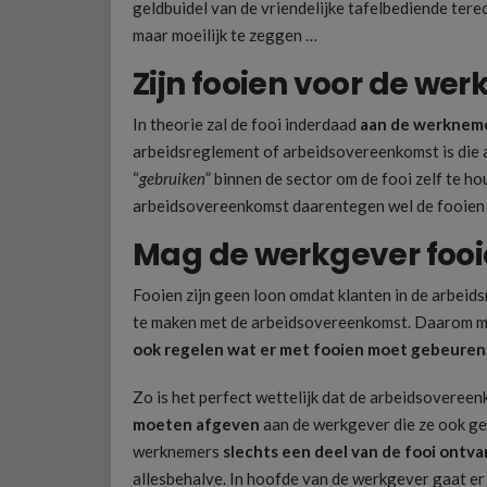
geldbuidel van de vriendelijke tafelbediende terec
maar moeilijk te zeggen …
Zijn fooien voor de we
In theorie zal de fooi inderdaad
aan de werknem
arbeidsreglement of arbeidsovereenkomst is die 
“
gebruiken
” binnen de sector om de fooi zelf te h
arbeidsovereenkomst daarentegen wel de fooien r
Mag de werkgever foo
Fooien zijn geen loon omdat klanten in de arbeidsr
te maken met de arbeidsovereenkomst. Daarom 
ook regelen wat er met fooien moet gebeuren
Zo is het perfect wettelijk dat de arbeidsovere
moeten afgeven
aan de werkgever die ze ook g
werknemers
slechts een deel van de fooi ontv
allesbehalve. In hoofde van de werkgever gaat er 