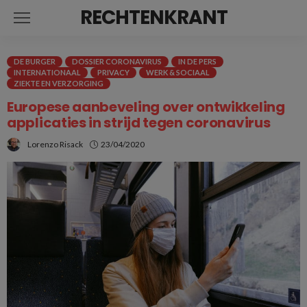
RECHTENKRANT
DE BURGER
DOSSIER CORONAVIRUS
IN DE PERS
INTERNATIONAAL
PRIVACY
WERK & SOCIAAL
ZIEKTE EN VERZORGING
Europese aanbeveling over ontwikkeling
applicaties in strijd tegen coronavirus
Lorenzo Risack
23/04/2020