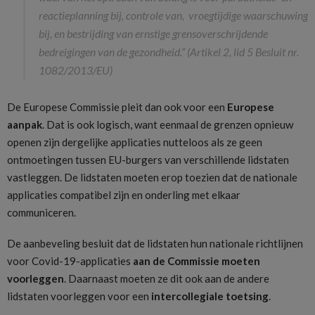
reactieplanning bij, controle van, vroegtijdige waarschuwing
bij, en bestrijding van ernstige grensoverschrijdende
bedreigingen van de gezondheid.” (Artikel 2, lid 5 Besluit nr.
1082/2013/EU)
De Europese Commissie pleit dan ook voor een
Europese
aanpak
. Dat is ook logisch, want eenmaal de grenzen opnieuw
openen zijn dergelijke applicaties nutteloos als ze geen
ontmoetingen tussen EU-burgers van verschillende lidstaten
vastleggen. De lidstaten moeten erop toezien dat de nationale
applicaties compatibel zijn en onderling met elkaar
communiceren.
De aanbeveling besluit dat de lidstaten hun nationale richtlijnen
voor Covid-19-applicaties
aan de Commissie moeten
voorleggen
. Daarnaast moeten ze dit ook aan de andere
lidstaten voorleggen voor een
intercollegiale toetsing
.