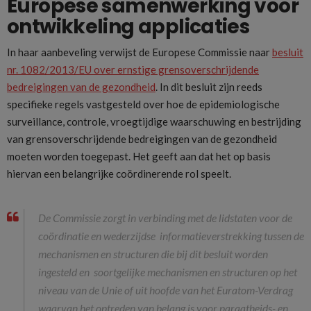
Europese samenwerking voor
ontwikkeling applicaties
In haar aanbeveling verwijst de Europese Commissie naar
besluit
nr. 1082/2013/EU over ernstige grensoverschrijdende
bedreigingen van de gezondheid
. In dit besluit zijn reeds
specifieke regels vastgesteld over hoe de epidemiologische
surveillance, controle, vroegtijdige waarschuwing en bestrijding
van grensoverschrijdende bedreigingen van de gezondheid
moeten worden toegepast. Het geeft aan dat het op basis
hiervan een belangrijke coördinerende rol speelt.
De Commissie zorgt in verbinding met de lidstaten voor de
coördinatie en wederzijdse informatieverstrekking tussen de
mechanismen en structuren die bij dit besluit worden
ingesteld en soortgelijke mechanismen en structuren op het
niveau van de Unie of uit hoofde van het Euratom-Verdrag
waarvan het optreden van belang is voor paraatheids- en