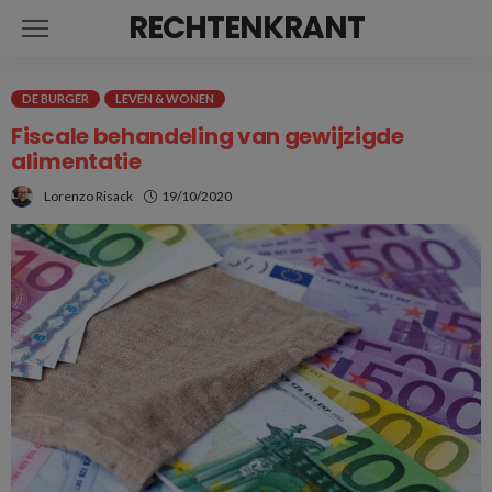
RECHTENKRANT
DE BURGER
LEVEN & WONEN
Fiscale behandeling van gewijzigde
alimentatie
Lorenzo Risack
19/10/2020