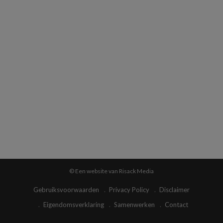
© Een website van Risack Media
Gebruiksvoorwaarden
Privacy Policy
Disclaimer
Eigendomsverklaring
Samenwerken
Contact