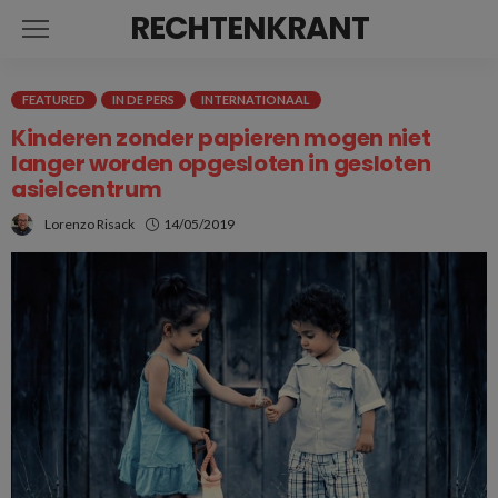
RECHTENKRANT
FEATURED
IN DE PERS
INTERNATIONAAL
Kinderen zonder papieren mogen niet
langer worden opgesloten in gesloten
asielcentrum
Lorenzo Risack
14/05/2019