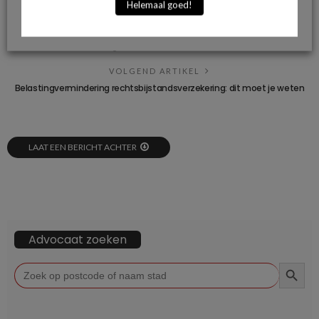
Helemaal goed!
VORIG ARTIKEL
Kinderen zonder papieren mogen niet langer worden opgesloten in
gesloten asielcentrum
VOLGEND ARTIKEL
Belastingvermindering rechtsbijstandsverzekering: dit moet je weten
LAAT EEN BERICHT ACHTER
Advocaat zoeken
ZOEKKN
Zoek
naar: