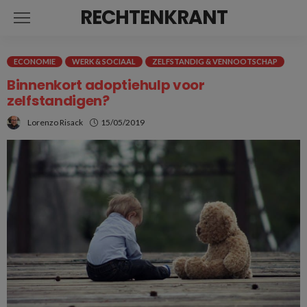
RECHTENKRANT
ECONOMIE
WERK & SOCIAAL
ZELFSTANDIG & VENNOOTSCHAP
Binnenkort adoptiehulp voor
zelfstandigen?
Lorenzo Risack
15/05/2019