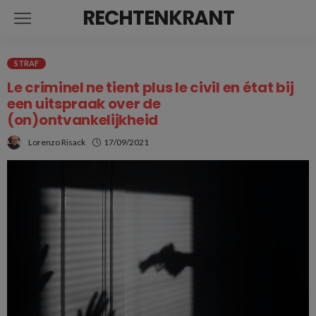
RECHTENKRANT
STRAF
Le criminel ne tient plus le civil en état bij
een uitspraak over de
(on)ontvankelijkheid
Lorenzo Risack
17/09/2021