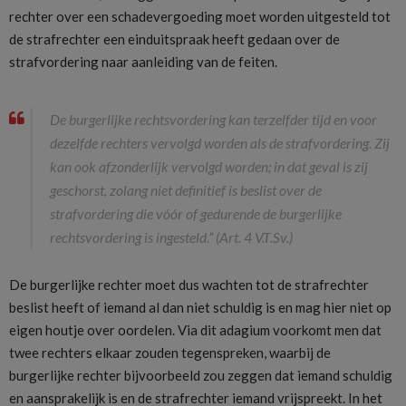
rechter over een schadevergoeding moet worden uitgesteld tot
de strafrechter een einduitspraak heeft gedaan over de
strafvordering naar aanleiding van de feiten.
De burgerlijke rechtsvordering kan terzelfder tijd en voor
dezelfde rechters vervolgd worden als de strafvordering. Zij
kan ook afzonderlijk vervolgd worden; in dat geval is zij
geschorst, zolang niet definitief is beslist over de
strafvordering die vóór of gedurende de burgerlijke
rechtsvordering is ingesteld.” (Art. 4 V.T.Sv.)
De burgerlijke rechter moet dus wachten tot de strafrechter
beslist heeft of iemand al dan niet schuldig is en mag hier niet op
eigen houtje over oordelen. Via dit adagium voorkomt men dat
twee rechters elkaar zouden tegenspreken, waarbij de
burgerlijke rechter bijvoorbeeld zou zeggen dat iemand schuldig
en aansprakelijk is en de strafrechter iemand vrijspreekt. In het