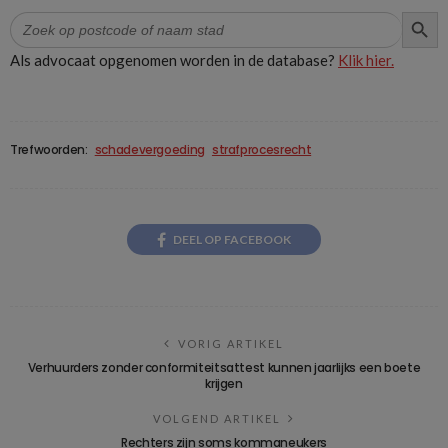
ZOEK
Zoek
naar:
Als advocaat opgenomen worden in de database?
Klik hier.
Trefwoorden:
schadevergoeding
strafprocesrecht
DEEL OP FACEBOOK
VORIG ARTIKEL
Verhuurders zonder conformiteitsattest kunnen jaarlijks een boete
krijgen
VOLGEND ARTIKEL
Rechters zijn soms kommaneukers