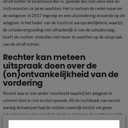
strafrechter te beantwoorden is, speelde dus niet eens mee en
toch moesten ze jaren wachten. Het is meteen de reden waarom
de wetgever in 2017 ingreep en een uitzondering invoerde op dit
adagium. In het kader van de foutloze aansprakelijkheid, waarbij
de schadevergoeding niet afhankelijk is van de schuldvraag,
hoeft de rechter sindsdien niet meer te wachten op de uitspraak
van de strafrechter.
Rechter kan meteen
uitspraak doen over de
(on)ontvankelijkheid van de
vordering
Recent was er een ander voorbeeld waarbij het adagium
le
criminel tient le civil en état
speelde. Bij de rechtbank van eerste
aanleg Antwerpen had de rechter namelijk beslist om geen
rekening te houden met het adagium. Volgens de rechter hoefde
dit niet als het ging om de (on)ontvankelijkheid van de vordering.