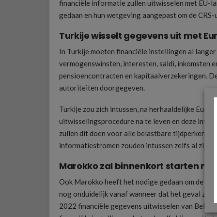
financiële informatie zullen uitwisselen met EU-l
gedaan en hun wetgeving aangepast om de CRS-ui
Turkije wisselt gegevens uit met E
In Turkije moeten financiële instellingen al lange
vermogenswinsten, interesten, saldi, inkomsten e
pensioencontracten en kapitaalverzekeringen. De
autoriteiten doorgegeven.
Turkije zou zich intussen, na herhaaldelijke Eur
uitwisselingsprocedure na te leven en deze infor
zullen dit doen voor alle belastbare tijdperken d
informatiestromen zouden intussen zelfs al zijn g
Marokko zal binnenkort starten me
Ook Marokko heeft het nodige gedaan om de CRS-u
nog onduidelijk vanaf wanneer dat het geval zal 
2022 financiële gegevens uitwisselen van Belgis