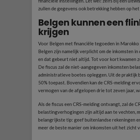
financiële instellingen. Let wel: zelfs bij een ui
zullen de gegevens ook betrekking hebben op het
Belgen kunnen een flin
krijgen
Voor Belgen met financiële tegoeden in Marokko 
Belgen zijn namelijk verplicht om de inkomsten in
en dat gebeurt niet altijd. Tot voor kort kwamen z
De fiscus zal de niet-aangegeven inkomsten bela
administratieve boetes opleggen. Uit de praktijk 
50% toepast. Bovendien kan de CRS-melding ervo
vermogen van de afgelopen drie tot zeven jaar, wa
Als de fiscus een CRS-melding ontvangt, zal de C
belastingverhogingen zijn altijd aan te vechten, m
belangrijkste tip: geef buitenlandse rekeningen e
meer de beste manier om inkomsten uit het zicht v