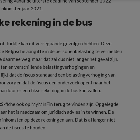
twisseling vanaf de uiterste deadline van september 2022
 inkomstenjaar 2021.
ke rekening in de bus
of Turkije kan dit verregaande gevolgen hebben. Deze
 de Belgische aangifte in de personenbelasting te vermelden
e daarmee weg, maar dat zal dus niet langer het geval zijn.
sten en verschillende belastingverhogingen en
blijkt dat de fiscus standaard een belastingverhoging van
or zorgen dat de fiscus een onderzoek opent naar het
ardoor er een fikse rekening in de bus kan vallen.
RS-fiche ook op MyMinFin terug te vinden zijn. Opgelegde
aar het is raadzaam om juridisch advies in te winnen. De
n inkomsten op deze rekeningen aan. Dat is al langer niet
an de fiscus te houden.