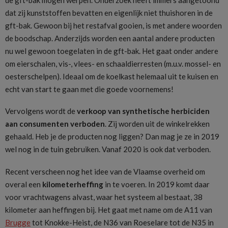
dat zij kunststoffen bevatten en eigenlijk niet thuishoren in de
gft-bak. Gewoon bij het restafval gooien, is met andere woorden
de boodschap. Anderzijds worden een aantal andere producten
nu wel gewoon toegelaten in de gft-bak. Het gaat onder andere
om eierschalen, vis-, vlees- en schaaldierresten (m.u.v. mossel- en
oesterschelpen). Ideaal om de koelkast helemaal uit te kuisen en
echt van start te gaan met die goede voornemens!
Vervolgens wordt de
verkoop van synthetische herbiciden
aan consumenten verboden
. Zij worden uit de winkelrekken
gehaald. Heb je de producten nog liggen? Dan mag je ze in 2019
wel nog in de tuin gebruiken. Vanaf 2020 is ook dat verboden.
Recent verscheen nog het idee van de Vlaamse overheid om
overal een
kilometerheffing
in te voeren. In 2019 komt daar
voor vrachtwagens alvast, waar het systeem al bestaat, 38
kilometer aan heffingen bij. Het gaat met name om de A11 van
Brugge
tot Knokke-Heist, de N36 van Roeselare tot de N35 in