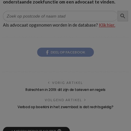
onderstaande zoekfunctie om een advocaat te vinden.
ZOEK
Zoek
naar:
Als advocaat opgenomen worden in de database?
Klik hier.
DEEL OP FACEBOOK
VORIG ARTIKEL
Rolrechten in 2019: dit zijn de tarieven en regels
VOLGEND ARTIKEL
Verbod op boerkini in het zwembad: is dat rechtsgeldig?