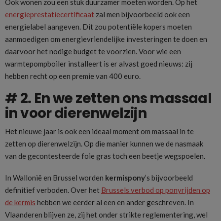
Ook wonen zou een stuk duurzamer moeten worden. Op het
energieprestatiecertificaat
zal men bijvoorbeeld ook een
energielabel aangeven. Dit zou potentiële kopers moeten
aanmoedigen om energievriendelijke investeringen te doen en
daarvoor het nodige budget te voorzien. Voor wie een
warmtepompboiler installeert is er alvast goed nieuws: zij
hebben recht op een premie van 400 euro.
# 2. En we zetten ons massaal
in voor dierenwelzijn
Het nieuwe jaar is ook een ideaal moment om massaal in te
zetten op dierenwelzijn. Op die manier kunnen we de nasmaak
van de gecontesteerde foie gras toch een beetje wegspoelen.
In Wallonië en Brussel worden
kermispony
’s bijvoorbeeld
definitief verboden. Over het
Brussels verbod op ponyrijden op
de kermis
hebben we eerder al een en ander geschreven. In
Vlaanderen blijven ze, zij het onder strikte reglementering, wel