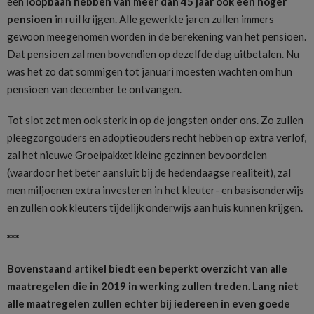
een
loopbaan hebben van meer dan 45 jaar ook een hoger
pensioen
in ruil krijgen. Alle gewerkte jaren zullen immers
gewoon meegenomen worden in de berekening van het pensioen.
Dat pensioen zal men bovendien op dezelfde dag uitbetalen. Nu
was het zo dat sommigen tot januari moesten wachten om hun
pensioen van december te ontvangen.
Tot slot zet men ook sterk in op de jongsten onder ons. Zo zullen
pleegzorgouders en adoptieouders recht hebben op extra verlof,
zal het nieuwe Groeipakket kleine gezinnen bevoordelen
(waardoor het beter aansluit bij de hedendaagse realiteit), zal
men miljoenen extra investeren in het kleuter- en basisonderwijs
en zullen ook kleuters tijdelijk onderwijs aan huis kunnen krijgen.
***
Bovenstaand artikel biedt een beperkt overzicht van alle
maatregelen die in 2019 in werking zullen treden. Lang niet
alle maatregelen zullen echter bij iedereen in even goede