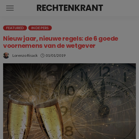
RECHTENKRANT
FEATURED
IN DE PERS
Nieuw jaar, nieuwe regels: de 6 goede
voornemens van de wetgever
Lorenzo Risack
01/01/2019