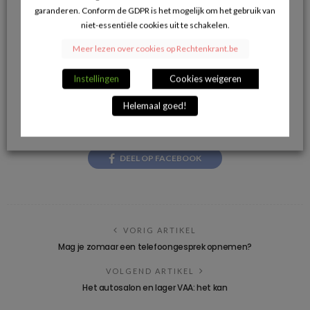
Zoek
garanderen. Conform de GDPR is het mogelijk om het gebruik van
naar:
niet-essentiële cookies uit te schakelen.
Als advocaat opgenomen worden in de database?
Klik hier.
Meer lezen over cookies op Rechtenkrant.be
Instellingen
Cookies weigeren
Trefwoorden:
flexi-jobs
horeca
pensioen
Helemaal goed!
DEEL OP FACEBOOK
VORIG ARTIKEL
Mag je zomaar een telefoongesprek opnemen?
VOLGEND ARTIKEL
Het autosalon en lager VAA: het kan