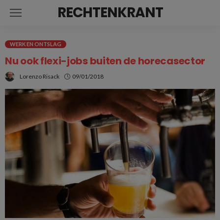
RECHTENKRANT
WERK EN ONTSLAG
Nu ook flexi-jobs buiten de horecasector
Lorenzo Risack
09/01/2018