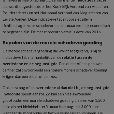
willekeurig mee omspringt. Daarom is er de
indicatieve tabel
die wordt opgesteld door het Koninklijk Verbond van Vrede- en
Politierechters en het Nationaal Verbond van Magistraten van
Eerste Aanleg. Deze indicatieve tabel voorziet allerlei
richtbedragen voor schadevormen die maar moeilijk economisch
te begroten zijn. De meest recente versie is deze van 2016.
Bepalen van de morele schadevergoeding
De morele schadevergoeding die wordt toegekend, is bij de
indicatieve tabel afhankelijk van de
relatie tussen de
overledene en de begunstigde
. Een ouder of een gehuwde
partner zal bijvoorbeeld een hogere morele schadevergoeding
krijgen dan een broer of een zus.
Ook de vraag of de
overledene al dan niet bij de begunstigde
inwoonde
speelt een rol. Zo kan een niet-inwonende
grootouder een morele schadevergoeding claimen van 1.500
euro als het kleinkind sterft, maar bedraagt dit 3.000 euro
wanneer de grootouder en het kleinkind samenwoonden. De