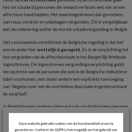
het om schade bij personen die iemand verliezen met wie ze een
affectieve band hadden. Het smartengeld moet dan gevoelens
van rouw, verdriet en onbehagen vergoeden. Dit is vergelijkbaar
met de redenering achter de morele schadevergoeding in België.
Het voornaamste verschil met de Belgische regeling is dat het
een en ander hier
wettelijk is geregeld
. Zo is de verplichting tot
het vergoeden van de affectieschade in het Burgerlijk Wetboek
ingeschreven. De ingeschreven vergoedingsverplichting geldt
ten opzichte van de personen die ook in de Belgische indicatieve
tabel voorkomen, met onder andere een expliciete toevoeging
van “degene voor wie de overledene duurzaam in gezinsverband
de zorg had”.
In België kunnen anderen uiteraard ook via de klassieke weg nog
steeds een schadevergoeding claimen. In Nederland lijkt dat niet
het geval te zijn en lijkt het om een limitatieve lijst te gaan. Deze
Deze website gebruikt cookies om de functionaliteit ervan te
limitativiteit is echter door de redelijkheid en billijkheid
garanderen. Conform de GDPR is het mogelijk om het gebruik van