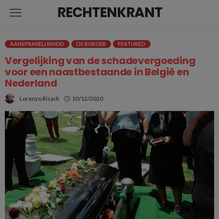
RECHTENKRANT
AANSPRAKELIJKHEID
DE BURGER
FEATURED
Vergelijking van de schadevergoeding
voor een naastbestaande in België en
Nederland
Lorenzo Risack
10/12/2020