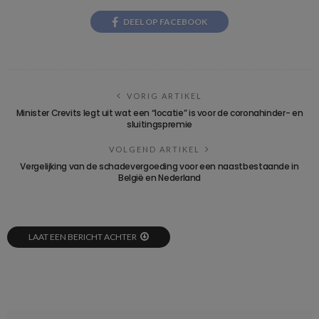
DEEL OP FACEBOOK
VORIG ARTIKEL
Minister Crevits legt uit wat een “locatie” is voor de coronahinder- en
sluitingspremie
VOLGEND ARTIKEL
Vergelijking van de schadevergoeding voor een naastbestaande in
België en Nederland
LAAT EEN BERICHT ACHTER