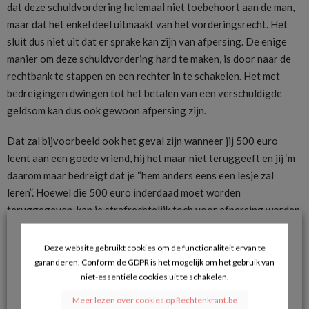
dat deze schuldvordering helemaal niet toebehoort aan de man,
maar dat het enkel deel uitmaakt van het vorderingsrecht. Het
sluit dus niet uit dat er sprake kan zijn van afpersing. De enige
manier om deze schuldvordering hard te maken, is door naar de
rechtbank te stappen en een rechter in te schakelen. Het met
bedreigingen dwingen tot het betalen van een verschuldigde
geldsom kan dus ook gewoon afpersing zijn.
Dat zal bijvoorbeeld ook het geval zijn wanneer jij 500 euro
leent aan een goede vriend, hij het maar niet teruggeeft en jij ‘m
daarom maar bedreigt dat je “hem anders eens een lesje zal
leren”. Hoewel die 500 euro inderdaad moet worden
teruggegeven, kan je strafrechtelijk toch voor afpersing worden
vervolgd.
Deze website gebruikt cookies om de functionaliteit ervan te
Anderzijds mag de loodgieter van wie jij de facturen niet
garanderen. Conform de GDPR is het mogelijk om het gebruik van
betaalde jou ook niet bedreigen. Ook dat kan dan afpersing zijn.
niet-essentiële cookies uit te schakelen.
Als hij zijn geld wil zien, moet hij maar naar de rechtbank stappen.
Meer lezen over cookies op Rechtenkrant.be
Want in België geldt nog steeds een verbod op eigenrichting.