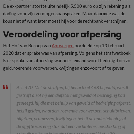
De ex-partner stortte uiteindelijk 5.500 euro op zijn rekening als
dading voor zijn vermogensaanspraken. Maar daarmee was de
kous niet af want later moest hij voor de rechtbank verschijnen.
Veroordeling voor afpersing
Het Hof van Beroep van
Antwerpen
oordeelde op 13 februari
2020 dat er sprake was van afpersing. Volgens het strafwetboek
is er sprake van afpersing wanneer iemand wordt bedreigd om zo
geld, roerende voorwerpen, kwijtingen enzovoort af te geven.
Art.
470. Met de straffen, bij het artikel 468 bepaald, wordt
gestraft alsof hij een diefstal met geweld of bedreiging had
gepleegd, hij die met behulp van geweld of bedreiging afperst,
hetzij gelden, waarden, roerende voorwerpen, schuldbrieven,
biljetten, promessen, kwijtingen, hetzij de ondertekening of
de afgifte van enig stuk dat een verbintenis, beschikking of
schuldbevrijding inhoudt of teweegbrengt.” (Art. 470