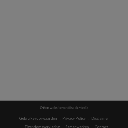
© Een website van Risack Media
Gebruiksvoorwaarden
Privacy Policy
Disclaimer
Eigendomsverklaring
Samenwerken
Contact