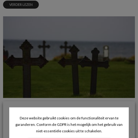
VERDER LEZEN
Arbeidsongeval of beroepsziekte? Geen verschil meer voor
de begrafeniskostenvergoeding.
Deze website gebruikt cookies om de functionaliteit ervan te
29/10/2017
garanderen. Conform de GDPR is het mogelijk om het gebruik van
VERDER LEZEN
niet-essentiële cookies uit te schakelen.