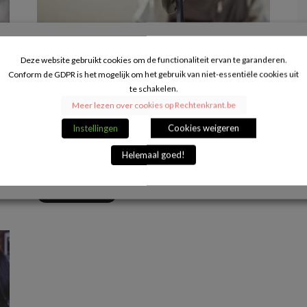
Oude auto afgeschreven in
Deze website gebruikt cookies om de functionaliteit ervan te garanderen.
eenmanszaak: ideaal cadeau voor zoon
Conform de GDPR is het mogelijk om het gebruik van niet-essentiële cookies uit
te schakelen.
of dochter?
Meer lezen over cookies op Rechtenkrant.be
20/03/2019
Instellingen
Cookies weigeren
Mogelijks heb je jouw wagen in jouw eenmanszaak
helemaal afgeschreven en is het tijd voor een nieuwe
Helemaal goed!
wagen. Dan kan...
VERDER LEZEN