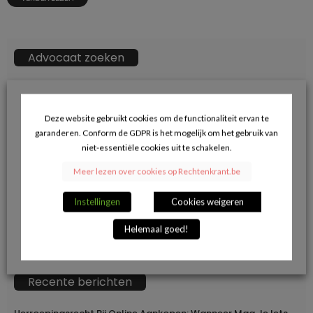
Advocaat zoeken
ZOEKKN
Zoek
naar:
Deze website gebruikt cookies om de functionaliteit ervan te
garanderen. Conform de GDPR is het mogelijk om het gebruik van
→ Klik hier voor opname in de advocatendatabase.
niet-essentiële cookies uit te schakelen.
Meer lezen over cookies op Rechtenkrant.be
Volg ons op Facebook en blijf op de hoogte
Instellingen
Cookies weigeren
van de juridische actualiteit.
Helemaal goed!
Recente berichten