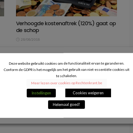
Verhoogde kostenaftrek (120%) gaat op
de schop
28/08/2018
en
Voor een aantal kostenposten geldt er een
zogenoemde verhoogde kostenaftrek van 120%. In
het kader van de hervorming van de...
Deze website gebruikt cookies om de functionaliteit ervan te garanderen.
Conform de GDPR is het mogelijk om het gebruik van niet-essentiële cookies uit
VERDER LEZEN
te schakelen.
Meer lezen over cookies op Rechtenkrant.be
Instellingen
Cookies weigeren
Helemaal goed!