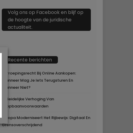
Volg ons op Facebook en blijf op
de hoogte van de juridische
actualiteit.
Recente berichten
Herroepingsrecht Bij Online Aankopen:
Wanneer Mag Je Iets Terugsturen En
Wanneer Niet?
Geleidelijke Verhoging Van
Loopbaanvoorwaarden
Europa Moderniseert Het Rijbewijs: Digitaal En
Grensoverschrijdend