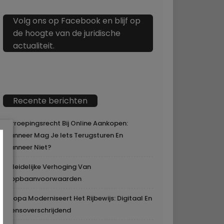
Volg ons op Facebook en blijf op
de hoogte van de juridische
actualiteit.
Recente berichten
Herroepingsrecht Bij Online Aankopen:
Wanneer Mag Je Iets Terugsturen En
Wanneer Niet?
Geleidelijke Verhoging Van
Loopbaanvoorwaarden
Europa Moderniseert Het Rijbewijs: Digitaal En
Grensoverschrijdend