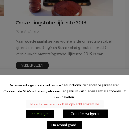
Omzettingstabel lijfrente 2019
10/07/2019
Naar goede jaarlijkse gewoonte is de omzettingstabel
lijfrente in het Belgisch Staatsblad gepubliceerd. De
vernieuwde omzettingstabel lijfrente 2019 is van...
VERDER LEZEN
Deze website gebruikt cookies om de functionaliteit ervan te garanderen.
Conform de GDPR is het mogelijk om het gebruik van niet-essentiële cookies uit
te schakelen.
Meer lezen over cookies op Rechtenkrant.be
Instellingen
Cookies weigeren
Helemaal goed!