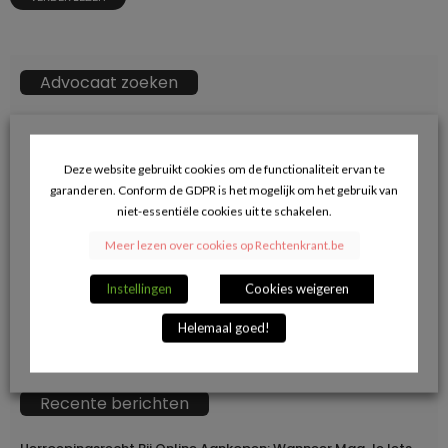
Advocaat zoeken
ZOEKKN
Zoek
naar:
Deze website gebruikt cookies om de functionaliteit ervan te
garanderen. Conform de GDPR is het mogelijk om het gebruik van
→ Klik hier voor opname in de advocatendatabase.
niet-essentiële cookies uit te schakelen.
Meer lezen over cookies op Rechtenkrant.be
Volg ons op Facebook en blijf op de hoogte
Instellingen
Cookies weigeren
van de juridische actualiteit.
Helemaal goed!
Recente berichten