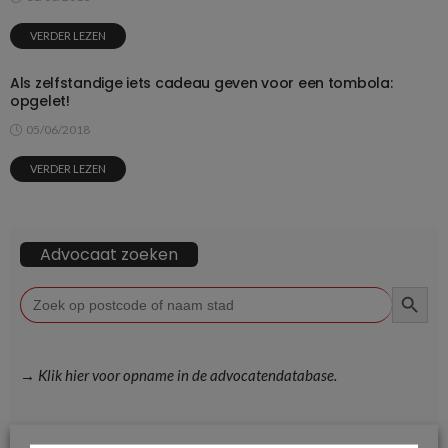
VERDER LEZEN
Als zelfstandige iets cadeau geven voor een tombola:
opgelet!
05/06/2018
VERDER LEZEN
Advocaat zoeken
ZOEKKN
Zoek
naar:
→ Klik hier voor opname in de advocatendatabase.
Volg ons op Facebook en blijf op de hoogte