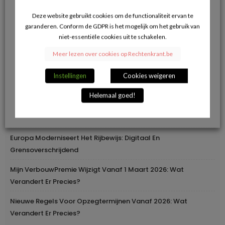
van de juridische actualiteit.
Deze website gebruikt cookies om de functionaliteit ervan te
garanderen. Conform de GDPR is het mogelijk om het gebruik van
niet-essentiële cookies uit te schakelen.
Meer lezen over cookies op Rechtenkrant.be
Recente berichten
Instellingen
Cookies weigeren
Herroepingsrecht Bij Online Aankopen: Wanneer Mag Je Iets
Helemaal goed!
Terugsturen En Wanneer Niet?
Geleidelijke Verhoging Van Loopbaanvoorwaarden
Europa Moderniseert Het Rijbewijs: Digitaal En
Grensoverschrijdend
Mijn VerbouwPremie Wijzigt Vanaf 1 Maart 2026: Wat
Verandert Er Precies?
Nieuwe Regels Voor Opzegtermijnen Vanaf 2026: Wat
Verandert Er Precies?