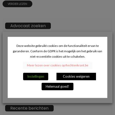
VERDER LEZEN
Advocaat zoeken
ZOEKKN
Zoek
naar:
Deze website gebruikt cookies om de functionaliteit ervan te
garanderen. Conform de GDPR is het mogelijk om het gebruik van
→ Klik hier voor opname in de advocatendatabase.
niet-essentiële cookies uit te schakelen.
Meer lezen over cookies op Rechtenkrant.be
Volg ons op Facebook en blijf op de hoogte
Instellingen
Cookies weigeren
van de juridische actualiteit.
Helemaal goed!
Recente berichten